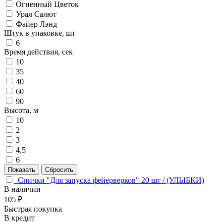
Огненный Цветок
Урал Салют
Файер Лэнд
Штук в упаковке, шт
6
Время действия, сек
10
35
40
60
90
Высота, м
10
2
3
4,5
6
Спички "Для запуска фейерверков" 20 шт / (УЛЫБКИ)
В наличии
105 ₽
Быстрая покупка
В кредит