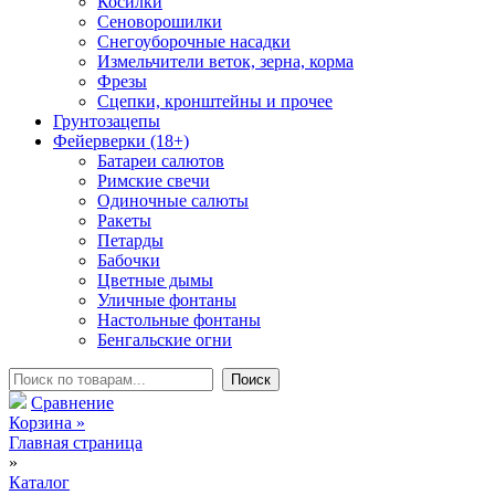
Косилки
Сеноворошилки
Снегоуборочные насадки
Измельчители веток, зерна, корма
Фрезы
Сцепки, кронштейны и прочее
Грунтозацепы
Фейерверки (18+)
Батареи салютов
Римские свечи
Одиночные салюты
Ракеты
Петарды
Бабочки
Цветные дымы
Уличные фонтаны
Настольные фонтаны
Бенгальские огни
Сравнение
Корзина
»
Главная страница
»
Каталог