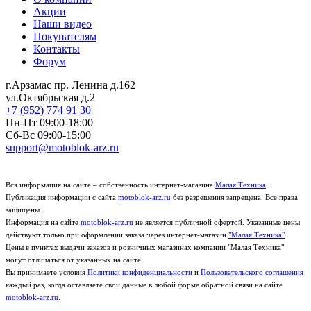
Акции
Наши видео
Покупателям
Контакты
Форум
г.Арзамас
пр. Ленина д.162
ул.Октябрьская д.2
+7 (952) 774 91 30
Пн-Пт 09:00-18:00
Сб-Вс 09:00-15:00
support@motoblok-arz.ru
Вся информация на сайте – собственность интернет-магазина
Малая Техника
.
Публикация информации с сайта
motoblok-arz.ru
без разрешения запрещена. Все права
защищены.
Информация на сайте
motoblok-arz.ru
не является публичной офертой. Указанные цены
действуют только при оформлении заказа через интернет-магазин
"Малая Техника"
.
Цены в пунктах выдачи заказов и розничных магазинах компании "Малая Техника"
могут отличаться от указанных на сайте.
Вы принимаете условия
Политики конфиденциальности
и
Пользовательского соглашения
каждый раз, когда оставляете свои данные в любой форме обратной связи на сайте
motoblok-arz.ru
.