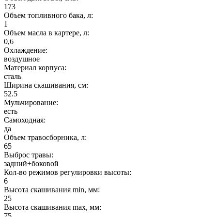
173
Объем топливного бака, л:
1
Объем масла в картере, л:
0,6
Охлаждение:
воздушное
Материал корпуса:
сталь
Ширина скашивания, см:
52.5
Мульчирование:
есть
Самоходная:
да
Объем травосборника, л:
65
Выброс травы:
задний+боковой
Кол-во режимов регулировки высоты:
6
Высота скашивания min, мм:
25
Высота скашивания max, мм:
75