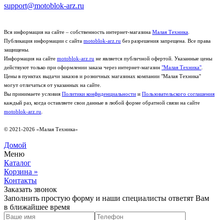
support@motoblok-arz.ru
Вся информация на сайте – собственность интернет-магазина
Малая Техника
.
Публикация информации с сайта
motoblok-arz.ru
без разрешения запрещена. Все права
защищены.
Информация на сайте
motoblok-arz.ru
не является публичной офертой. Указанные цены
действуют только при оформлении заказа через интернет-магазин
"Малая Техника"
.
Цены в пунктах выдачи заказов и розничных магазинах компании "Малая Техника"
могут отличаться от указанных на сайте.
Вы принимаете условия
Политики конфиденциальности
и
Пользовательского соглашения
каждый раз, когда оставляете свои данные в любой форме обратной связи на сайте
motoblok-arz.ru
.
© 2021-2026 «Малая Техника»
Домой
Меню
Каталог
Корзина
»
Контакты
Заказать звонок
Заполнить простую форму и наши специалисты ответят Вам
в ближайшее время