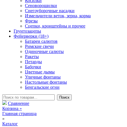
Косилки
Сеноворошилки
Снегоуборочные насадки
Измельчители веток, зерна, корма
Фрезы
Сцепки, кронштейны и прочее
Грунтозацепы
Фейерверки (18+)
Батареи салютов
Римские свечи
Одиночные салюты
Ракеты
Петарды
Бабочки
Цветные дымы
Уличные фонтаны
Настольные фонтаны
Бенгальские огни
Сравнение
Корзина
»
Главная страница
»
Каталог