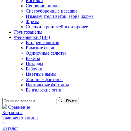
Косилки
Сеноворошилки
Снегоуборочные насадки
Измельчители веток, зерна, корма
Фрезы
Сцепки, кронштейны и прочее
Грунтозацепы
Фейерверки (18+)
Батареи салютов
Римские свечи
Одиночные салюты
Ракеты
Петарды
Бабочки
Цветные дымы
Уличные фонтаны
Настольные фонтаны
Бенгальские огни
Сравнение
Корзина
»
Главная страница
»
Каталог