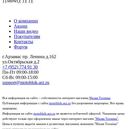
}).show(); }); });
О компании
Акции
Наши видео
Покупателям
Контакты
Форум
г.Арзамас
пр. Ленина д.162
ул.Октябрьская д.2
+7 (952) 774 91 30
Пн-Пт 09:00-18:00
Сб-Вс 09:00-15:00
support@motoblok-arz.ru
Вся информация на сайте – собственность интернет-магазина
Малая Техника
.
Публикация информации с сайта
motoblok-arz.ru
без разрешения запрещена. Все права
защищены.
Информация на сайте
motoblok-arz.ru
не является публичной офертой. Указанные цены
действуют только при оформлении заказа через интернет-магазин
"Малая Техника"
.
Цены в пунктах выдачи заказов и розничных магазинах компании "Малая Техника"