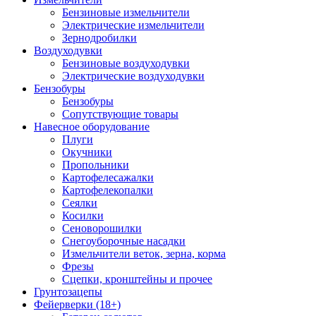
Бензиновые измельчители
Электрические измельчители
Зернодробилки
Воздуходувки
Бензиновые воздуходувки
Электрические воздуходувки
Бензобуры
Бензобуры
Сопутствующие товары
Навесное оборудование
Плуги
Окучники
Пропольники
Картофелесажалки
Картофелекопалки
Сеялки
Косилки
Сеноворошилки
Снегоуборочные насадки
Измельчители веток, зерна, корма
Фрезы
Сцепки, кронштейны и прочее
Грунтозацепы
Фейерверки (18+)