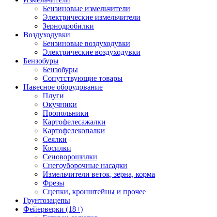
Бензиновые измельчители
Электрические измельчители
Зернодробилки
Воздуходувки
Бензиновые воздуходувки
Электрические воздуходувки
Бензобуры
Бензобуры
Сопутствующие товары
Навесное оборудование
Плуги
Окучники
Пропольники
Картофелесажалки
Картофелекопалки
Сеялки
Косилки
Сеноворошилки
Снегоуборочные насадки
Измельчители веток, зерна, корма
Фрезы
Сцепки, кронштейны и прочее
Грунтозацепы
Фейерверки (18+)