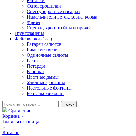
Косилки
Сеноворошилки
Снегоуборочные насадки
Измельчители веток, зерна, корма
Фрезы
Сцепки, кронштейны и прочее
Грунтозацепы
Фейерверки (18+)
Батареи салютов
Римские свечи
Одиночные салюты
Ракеты
Петарды
Бабочки
Цветные дымы
Уличные фонтаны
Настольные фонтаны
Бенгальские огни
Сравнение
Корзина
»
Главная страница
»
Каталог