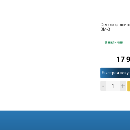
Сеноворошилк
ВМ-3
В наличии
17 
Быстрая поку
-
+