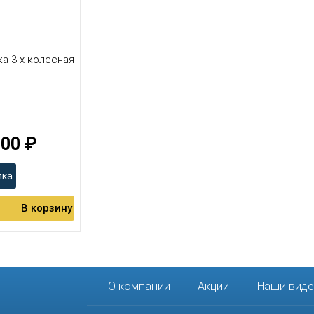
а 3-х колесная
900 ₽
пка
В корзину
О компании
Акции
Наши вид