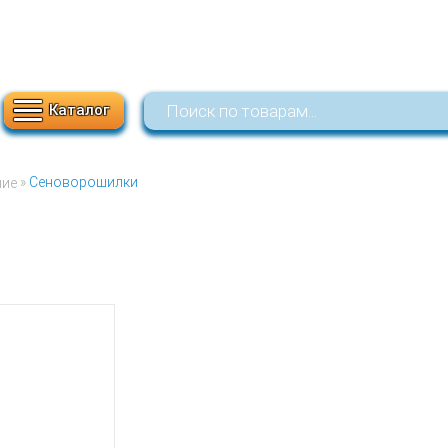
г.Арзамас
График работы:
+7 (952) 7
пр. Ленина д.162
Пн-Пт 09:00-18:00
+7 (950) 6
ул.Октябрьская д.2
Сб-Вс 09:00-15:00
О компании
Акции
Наши видео
Покупателям
Каталог
»
Сеноворошилки
ние