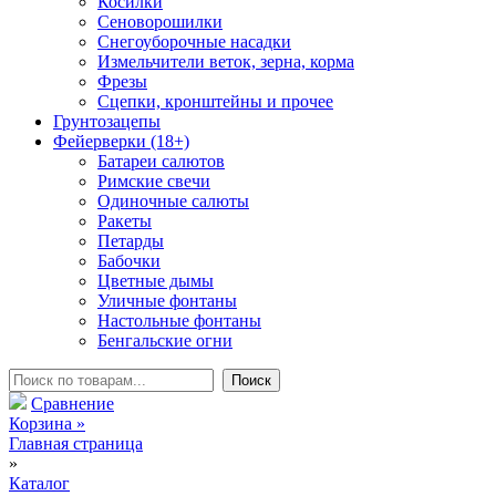
Косилки
Сеноворошилки
Снегоуборочные насадки
Измельчители веток, зерна, корма
Фрезы
Сцепки, кронштейны и прочее
Грунтозацепы
Фейерверки (18+)
Батареи салютов
Римские свечи
Одиночные салюты
Ракеты
Петарды
Бабочки
Цветные дымы
Уличные фонтаны
Настольные фонтаны
Бенгальские огни
Сравнение
Корзина
»
Главная страница
»
Каталог