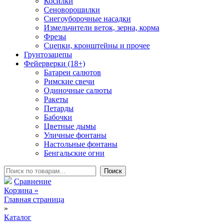
Косилки
Сеноворошилки
Снегоуборочные насадки
Измельчители веток, зерна, корма
Фрезы
Сцепки, кронштейны и прочее
Грунтозацепы
Фейерверки (18+)
Батареи салютов
Римские свечи
Одиночные салюты
Ракеты
Петарды
Бабочки
Цветные дымы
Уличные фонтаны
Настольные фонтаны
Бенгальские огни
Сравнение
Корзина
»
Главная страница
»
Каталог