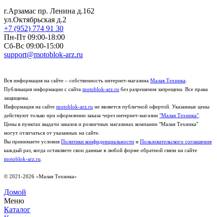
г.Арзамас
пр. Ленина д.162
ул.Октябрьская д.2
+7 (952) 774 91 30
Пн-Пт 09:00-18:00
Сб-Вс 09:00-15:00
support@motoblok-arz.ru
Вся информация на сайте – собственность интернет-магазина
Малая Техника
.
Публикация информации с сайта
motoblok-arz.ru
без разрешения запрещена. Все права
защищены.
Информация на сайте
motoblok-arz.ru
не является публичной офертой. Указанные цены
действуют только при оформлении заказа через интернет-магазин
"Малая Техника"
.
Цены в пунктах выдачи заказов и розничных магазинах компании "Малая Техника"
могут отличаться от указанных на сайте.
Вы принимаете условия
Политики конфиденциальности
и
Пользовательского соглашения
каждый раз, когда оставляете свои данные в любой форме обратной связи на сайте
motoblok-arz.ru
.
© 2021-2026 «Малая Техника»
Домой
Меню
Каталог