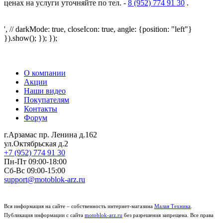
ценах на услуги уточняйте по тел. -
8 (952) 774 91 30
.
', // darkMode: true, closeIcon: true, angle: {position: "left"}
}).show(); }); });
О компании
Акции
Наши видео
Покупателям
Контакты
Форум
г.Арзамас
пр. Ленина д.162
ул.Октябрьская д.2
+7 (952) 774 91 30
Пн-Пт 09:00-18:00
Сб-Вс 09:00-15:00
support@motoblok-arz.ru
Вся информация на сайте – собственность интернет-магазина
Малая Техника
.
Публикация информации с сайта
motoblok-arz.ru
без разрешения запрещена. Все права