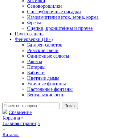
Косилки
Сеноворошилки
Снегоуборочные насадки
Измельчители веток, зерна, корма
Фрезы
Сцепки, кронштейны и прочее
Грунтозацепы
Фейерверки (18+)
Батареи салютов
Римские свечи
Одиночные салюты
Ракеты
Петарды
Бабочки
Цветные дымы
Уличные фонтаны
Настольные фонтаны
Бенгальские огни
Сравнение
Корзина
»
Главная страница
»
Каталог