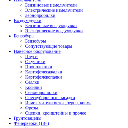
Бензиновые измельчители
Электрические измельчители
Зернодробилки
Воздуходувки
Бензиновые воздуходувки
Электрические воздуходувки
Бензобуры
Бензобуры
Сопутствующие товары
Навесное оборудование
Плуги
Окучники
Пропольники
Картофелесажалки
Картофелекопалки
Сеялки
Косилки
Сеноворошилки
Снегоуборочные насадки
Измельчители веток, зерна, корма
Фрезы
Сцепки, кронштейны и прочее
Грунтозацепы
Фейерверки (18+)