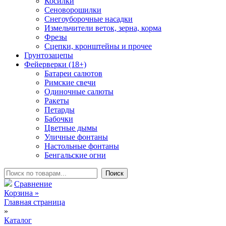
Косилки
Сеноворошилки
Снегоуборочные насадки
Измельчители веток, зерна, корма
Фрезы
Сцепки, кронштейны и прочее
Грунтозацепы
Фейерверки (18+)
Батареи салютов
Римские свечи
Одиночные салюты
Ракеты
Петарды
Бабочки
Цветные дымы
Уличные фонтаны
Настольные фонтаны
Бенгальские огни
Сравнение
Корзина
»
Главная страница
»
Каталог